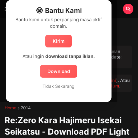
😭 Bantu Kami
Bantu kami untuk perpanjang masa aktif
domain.
Kirim
Ruidrive.com butuh perpanjangan domain tahunan
Atau ingin
download tanpa iklan.
(Rp.200-250 ribu); dukung kami agar tetap update:
Support Me
Download
Jika kesulitan lewati safelink, baca tutorialnya (
disini
). Atau
bisa gunakan fitur berbayar kami
Akses premium
.
Tidak Sekarang
Home
2014
Re:Zero Kara Hajimeru Isekai
Seikatsu - Download PDF Light