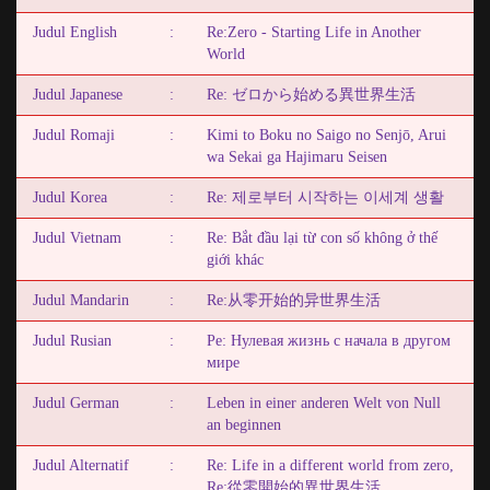
Judul English
:
Re:Zero - Starting Life in Another
World
Judul Japanese
:
Re: ゼロから始める異世界生活
Judul Romaji
:
Kimi to Boku no Saigo no Senjō, Arui
wa Sekai ga Hajimaru Seisen
Judul Korea
:
Re: 제로부터 시작하는 이세계 생활
Judul Vietnam
:
Re: Bắt đầu lại từ con số không ở thế
giới khác
Judul Mandarin
:
Re:从零开始的异世界生活
Judul Rusian
:
Pe: Нулевая жизнь c начала в другом
мире
Judul German
:
Leben in einer anderen Welt von Null
an beginnen
Judul Alternatif
:
Re: Life in a different world from zero,
Re:從零開始的異世界生活,