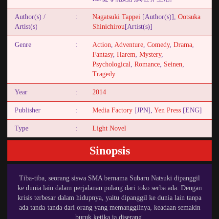
Author(s) /
:
Nagatsuki Tappei
[Author(s)],
Ootsuka
Artist(s)
Shinichirou
[Artist(s)]
Genre
:
Action
,
Adventure
,
Comedy
,
Drama
,
Fantasy
,
Harem
,
Mystery
,
Psychological
,
Romance
,
Seinen
,
Tragedy
Year
:
2014
Publisher
:
Media Factory
[JPN],
Yen Press
[ENG]
Type
:
Light Novel
Sinopsis
Tiba-tiba, seorang siswa SMA bernama Subaru Natsuki dipanggil
ke dunia lain dalam perjalanan pulang dari toko serba ada. Dengan
krisis terbesar dalam hidupnya, yaitu dipanggil ke dunia lain tanpa
ada tanda-tanda dari orang yang memanggilnya, keadaan semakin
buruk ketika ia diserang.